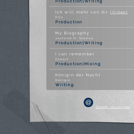
Production|Writing
Ich will mehr von dir
(Video)
Fitz
Production
My Biography
eastend ft. Gianna
Production|Writing
I can remember
Conart
Production|Mixing
Königin der Nacht
Königin
Writing
Mädchen aus dem Traum
Gedankenradio
Production|Writing
Schreib´ uns ein Mail